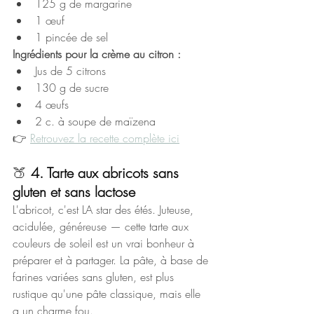
125 g de margarine
1 œuf
1 pincée de sel
Ingrédients pour la crème au citron :
Jus de 5 citrons
130 g de sucre
4 œufs
2 c. à soupe de maïzena
👉 
Retrouvez la recette complète ici
🍑 
4. 
Tarte aux abricots sans 
gluten et sans lactose
L'abricot, c'est LA star des étés. Juteuse, 
acidulée, généreuse — cette tarte aux 
couleurs de soleil est un vrai bonheur à 
préparer et à partager. La pâte, à base de 
farines variées sans gluten, est plus 
rustique qu'une pâte classique, mais elle 
a un charme fou.