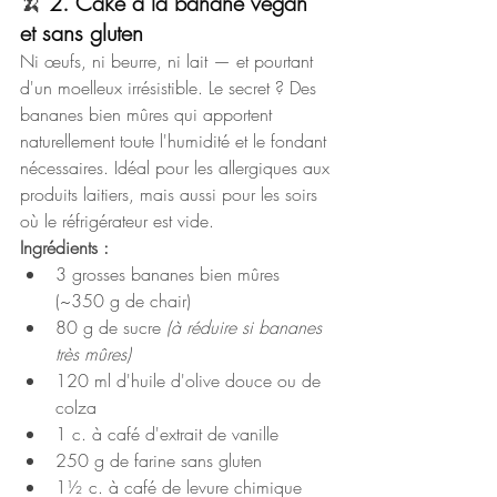
🍌
 2. 
Cake à la banane vegan 
et sans gluten
Ni œufs, ni beurre, ni lait — et pourtant 
d'un moelleux irrésistible. Le secret ? Des 
bananes bien mûres qui apportent 
naturellement toute l'humidité et le fondant 
nécessaires. Idéal pour les allergiques aux 
produits laitiers, mais aussi pour les soirs 
où le réfrigérateur est vide.
Ingrédients :
3 grosses bananes bien mûres 
(~350 g de chair)
80 g de sucre 
(à réduire si bananes 
très mûres)
120 ml d'huile d'olive douce ou de 
colza
1 c. à café d'extrait de vanille
250 g de farine sans gluten
1½ c. à café de levure chimique