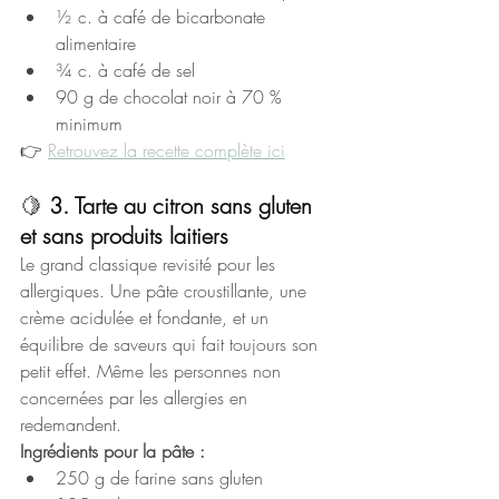
½ c. à café de bicarbonate 
alimentaire
¾ c. à café de sel
90 g de chocolat noir à 70 % 
minimum
👉 
Retrouvez la recette complète ici
🍋 
3. 
Tarte au citron sans gluten 
et sans produits laitiers
Le grand classique revisité pour les 
allergiques. Une pâte croustillante, une 
crème acidulée et fondante, et un 
équilibre de saveurs qui fait toujours son 
petit effet. Même les personnes non 
concernées par les allergies en 
redemandent.
Ingrédients pour la pâte :
250 g de farine sans gluten