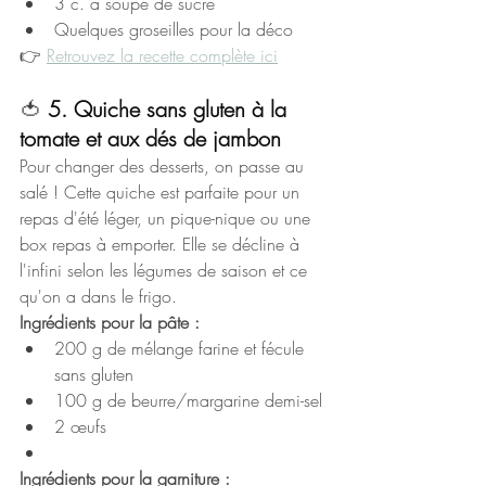
3 c. à soupe de sucre
Quelques groseilles pour la déco
👉 
Retrouvez la recette complète ici
🍅 
5. 
Quiche sans gluten à la 
tomate et aux dés de jambon
Pour changer des desserts, on passe au 
salé ! Cette quiche est parfaite pour un 
repas d'été léger, un pique-nique ou une 
box repas à emporter. Elle se décline à 
l'infini selon les légumes de saison et ce 
qu'on a dans le frigo.
Ingrédients pour la pâte :
200 g de mélange farine et fécule 
sans gluten
100 g de beurre/margarine demi-sel
2 œufs
Ingrédients pour la garniture :