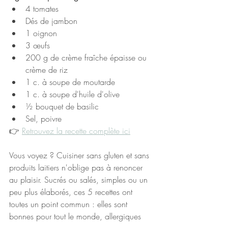
4 tomates
Dés de jambon
1 oignon
3 œufs
200 g de crème fraîche épaisse ou 
crème de riz
1 c. à soupe de moutarde
1 c. à soupe d'huile d'olive
½ bouquet de basilic
Sel, poivre
👉 
Retrouvez la recette complète ici
Vous voyez ? Cuisiner sans gluten et sans 
produits laitiers n'oblige pas à renoncer 
au plaisir. Sucrés ou salés, simples ou un 
peu plus élaborés, ces 5 recettes ont 
toutes un point commun : elles sont 
bonnes pour tout le monde, allergiques 