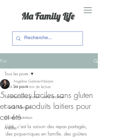
Ma Family Life
Post
Tous les posts
Angéline Galinier-Warrain
Tous les posts
24 juin
4 min de lecture
5 recettes faciles sans gluten
Recettes sans gluten - sans lactose
et sans produits laitiers pour
Guide Allergies
cet été
Guide Nutrition
L'été, c'est la saison des repas partagés, 
Média
des pique-niques en famille, des goûters 