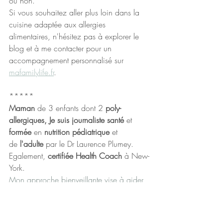
ou non.
Si vous souhaitez aller plus loin dans la 
cuisine adaptée aux allergies 
alimentaires, n'hésitez pas à explorer le 
blog et à me contacter pour un 
accompagnement personnalisé sur 
mafamilylife.fr
.
*****
Maman 
de 3 enfants dont 2 
poly-
allergiques, Je suis journaliste santé 
et 
formée 
en 
nutrition pédiatrique 
et 
de
 l'adulte 
par le Dr Laurence Plumey. 
Egalement, 
certifiée Health Coach 
à New-
York.
Mon approche bienveillante vise à aider 
les parents à naviguer avec confiance 
dans la gestion des allergies de leur 
enfant, tout en renforçant le lien familial et 