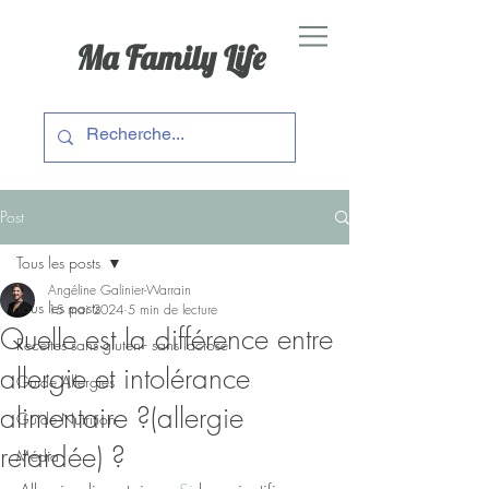
Ma Family Life
Post
Tous les posts
Angéline Galinier-Warrain
Tous les posts
15 mai 2024
5 min de lecture
Quelle est la différence entre
Recettes sans gluten - sans lactose
allergie et intolérance
Guide Allergies
alimentaire ?(allergie
Guide Nutrition
retardée) ?
Média