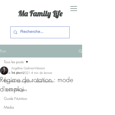
Ma Family Life
Post
Tous les posts
Angéline Galinier-Warrain
Tous les posts
14 déc. 2021
4 min de lecture
Régime de rotation : mode
Recettes sans gluten - sans lactose
d'emploi
Guide Allergies
Guide Nutrition
Média