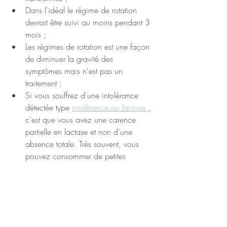
Dans l'idéal le régime de rotation 
devrait être suivi au moins pendant 3 
mois ;
Les régimes de rotation est une façon 
de diminuer la gravité des 
symptômes mais n'est pas un 
traitement ;
Si vous souffrez d'une intolérance 
détectée type 
intolérance au lactose 
,
c'est que vous avez une carence 
partielle en lactase et non d'une 
absence totale. Très souvent, vous 
pouvez consommer de petites 
quantités de produits laitiers. Le 
mieux : se faire une idée de sa 
propre tolérance au lactose en 
faisant des essais au niveau de son 
alimentation ;