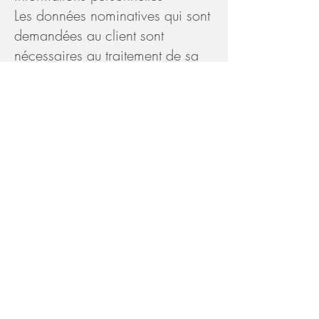
Les données nominatives qui sont
demandées au client sont
nécessaires au traitement de sa
commande et sont destinées à un
usage interne. Ces données ne
seront jamais transmises à des
tiers.
Article 6 – Propriété intellectuelle
et droits d’auteur
Tous les textes, photos, vidéos,
audios, pages ainsi que le logo
sont la propriété de Ma Family
Life LLC
Leur utilisation sur quelque support
que ce soit, même partielle, est
interdite.