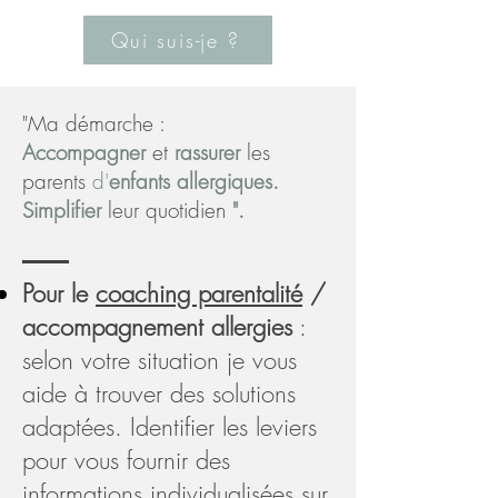
Qui suis-je ?
"Ma démarche :
Accompagner
et
rassurer
les
parents
d'
enfants allergiques.
Simplifier
leur quotidien
".
- accompagnement allergies alimentaires - coach nutrition - Accompagnement Nutrition Adulte et enfant - Coaching Parentalité - Atelier conseil nutritionnel en visoconférence,
shop
plan pricing, shop
Pour le
coaching parentalité
/
accompagnement allergies
:
selon votre situation je vous
aide à trouver des solutions
adaptées. Identifier les leviers
pour vous fournir des
informations individualisées sur