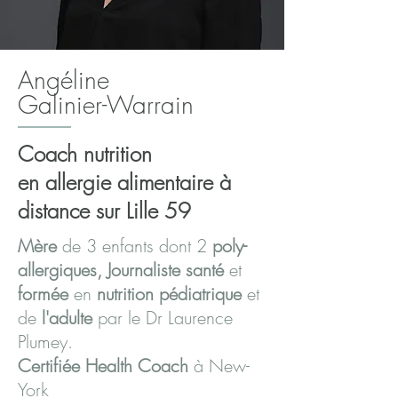
Angéline
Galinier-Warrain
Coach nutrition
en
allergie
alimentaire
à
distance sur
Lille 59
Mère
de 3 enfants dont 2
poly-
allergiques, Journaliste
santé
et
formée
en
nutrition pédiatrique
et
de
l'adulte
par le Dr Laurence
Plumey.
Certifiée Health Coach
à New-
York