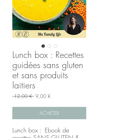
Lunch box : Recettes
guidées sans gluten
et sans produits
laitiers
Prix
Prix
 12,00 € 
9,00 €
original
promotionnel
ACHETER
Lunch box : Ebook de
recettes SANS GLUTEN &