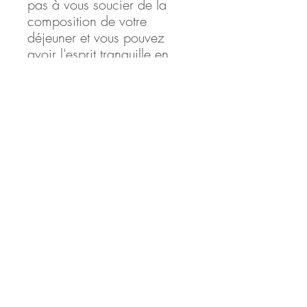
pas à vous soucier de la
composition de votre
déjeuner et vous pouvez
avoir l'esprit tranquille en
sachant que vous vous
nourrissez sainement.
Commandez maintenant et
savourez les avantages
d'une alimentation saine et
sans allergènes
© 2026 par Angéline Galinier-Warrain,
Nutrition Coach diplômée -
Accompagnement allergies -
I
nscrivez-vous à la newsletter
pour des astuces et des conseils