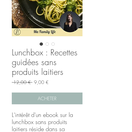
Lunchbox : Recettes
guidées sans
produits laitiers
Prix
Prix
 12,00 € 
9,00 €
original
promotionnel
ACHETER
L'intérêt d'un ebook sur la
lunchbox sans produits
laitiers réside dans sa