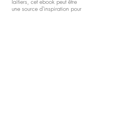
laitiers, cet ebook peut être
une source d'inspiration pour
diversifier les repas, stimuler
la créativité culinaire, et
contribuer à une alimentation
plus respectueuse de la santé
et de l'environnement.
En résumé, l'ebook sur la
lunchbox sans produits
laitiers offre une solution
pratique et délicieuse pour
ceux qui cherchent à
explorer des options
alimentaires alternatives et
équilibrées au quotidien.