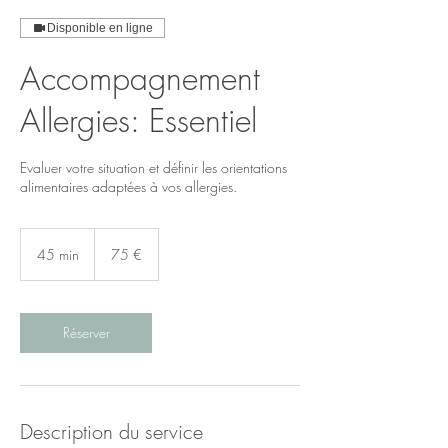
Disponible en ligne
Accompagnement
Allergies: Essentiel
Evaluer votre situation et définir les orientations
alimentaires adaptées à vos allergies.
75
euros
45 min
4
75 €
5
m
i
n
Réserver
Description du service