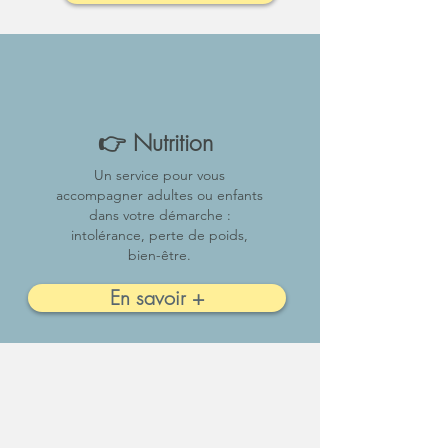
👉 Nutrition
Un service pour vous
accompagner adultes ou enfants
dans votre démarche :
intolérance, perte de poids,
bien-être.
En savoir +