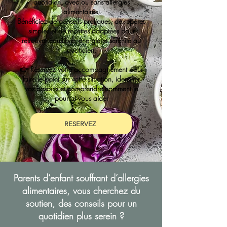
quotidien, avec ou sans allergies
alimentaires.
Bénéficiez de conseils pratiques, de repères
simples et de recettes adaptées pour
retrouver équilibre, énergie et sérénité au
quotidien.
👉 Réservez votre accompagnement pour
faire le point sur votre situation, identifier
vos besoins et comprendre comment je
pourrai vous aider
RESERVEZ
Parents d’enfant souffrant d’allergies
alimentaires, vous cherchez du
soutien, des conseils pour un
quotidien plus serein ?