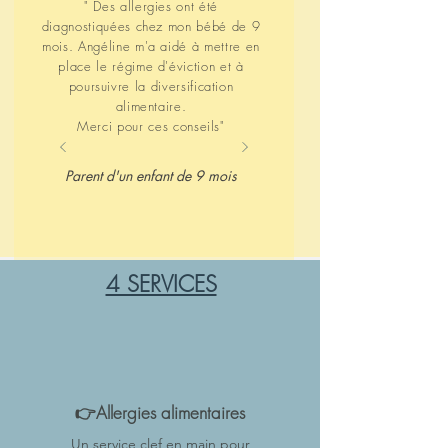
" Des allergies ont été
diagnostiquées chez mon bébé de 9
mois. Angéline m'a aidé à mettre en
place le régime d'éviction et à
poursuivre la diversification
alimentaire.
Merci pour ces conseils"
Parent d'un enfant de 9 mois
4 SERVICES
👉Allergies alimentaires
Un service clef en main pour