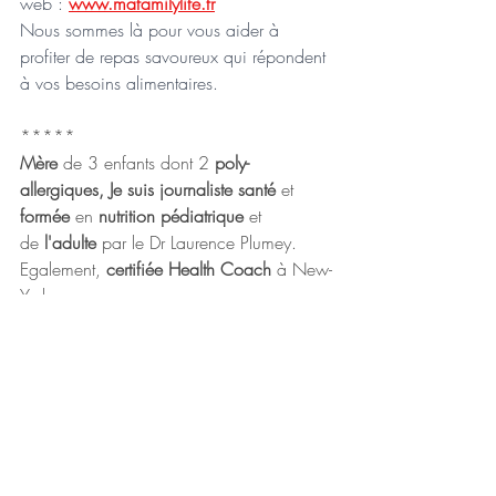
web : 
www.mafamilylife.fr
Nous sommes là pour vous aider à 
profiter de repas savoureux qui répondent 
à vos besoins alimentaires.
*****
Mère 
de 3 enfants dont 2 
poly-
allergiques, Je suis journaliste santé 
et 
formée 
en 
nutrition pédiatrique 
et 
de
 l'adulte 
par le Dr Laurence Plumey. 
Egalement, 
certifiée Health Coach 
à New-
York.
Notre approche bienveillante vise à aider 
les parents à naviguer avec confiance 
dans la gestion des allergies de leur 
enfant, tout en renforçant le lien familial et 
en favorisant le bien-être de tous. Selon 
votre situation je vous aide à trouver des 
solutions adaptées, identifier les leviers 