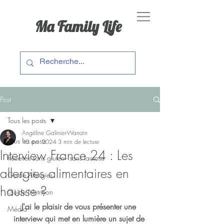
Ma Family Life
Post
Tous les posts
Angéline Galinier-Warrain
Tous les posts
10 avr. 2024
3 min de lecture
Interview France 24 : Les
Recettes sans gluten - sans lactose
allergies alimentaires en
Guide Allergies
hausse ?
Guide Nutrition
J'ai le plaisir de vous présenter une 
Média
interview qui met en lumière un sujet de 