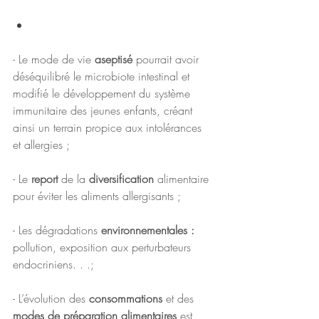
- Le mode de vie 
aseptisé 
pourrait avoir 
déséquilibré le microbiote intestinal et 
modifié le développement du système 
immunitaire des jeunes enfants, créant 
ainsi un terrain propice aux intolérances 
et allergies ;
- Le 
report 
de la 
diversification 
alimentaire 
pour éviter les aliments allergisants ;
- Les dégradations 
environnementales : 
pollution, exposition aux perturbateurs 
endocriniens. . .;
- L’évolution des 
consommations 
et des 
modes de préparation alimentaires
 est 